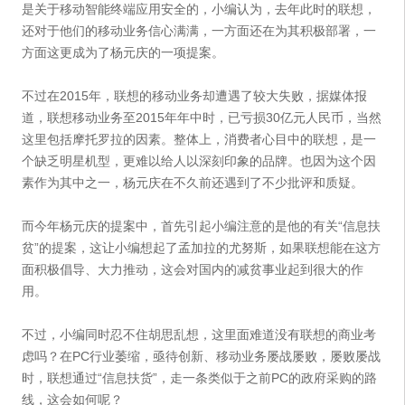
是关于移动智能终端应用安全的，小编认为，去年此时的联想，
还对于他们的移动业务信心满满，一方面还在为其积极部署，一
方面这更成为了杨元庆的一项提案。
不过在2015年，联想的移动业务却遭遇了较大失败，据媒体报
道，联想移动业务至2015年年中时，已亏损30亿元人民币，当然
这里包括摩托罗拉的因素。整体上，消费者心目中的联想，是一
个缺乏明星机型，更难以给人以深刻印象的品牌。也因为这个因
素作为其中之一，杨元庆在不久前还遇到了不少批评和质疑。
而今年杨元庆的提案中，首先引起小编注意的是他的有关“信息扶
贫”的提案，这让小编想起了孟加拉的尤努斯，如果联想能在这方
面积极倡导、大力推动，这会对国内的减贫事业起到很大的作
用。
不过，小编同时忍不住胡思乱想，这里面难道没有联想的商业考
虑吗？在PC行业萎缩，亟待创新、移动业务屡战屡败，屡败屡战
时，联想通过“信息扶货”，走一条类似于之前PC的政府采购的路
线，这会如何呢？