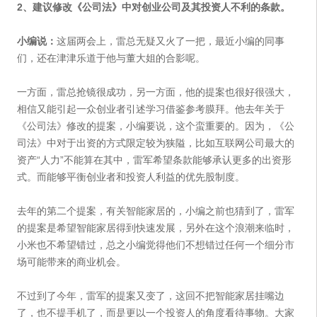
2、建议修改《公司法》中对创业公司及其投资人不利的条款。
小编说：
这届两会上，雷总无疑又火了一把，最近小编的同事
们，还在津津乐道于他与董大姐的合影呢。
一方面，雷总抢镜很成功，另一方面，他的提案也很好很强大，
相信又能引起一众创业者引述学习借鉴参考膜拜。他去年关于
《公司法》修改的提案，小编要说，这个蛮重要的。因为，《公
司法》中对于出资的方式限定较为狭隘，比如互联网公司最大的
资产“人力”不能算在其中，雷军希望条款能够承认更多的出资形
式。而能够平衡创业者和投资人利益的优先股制度。
去年的第二个提案，有关智能家居的，小编之前也猜到了，雷军
的提案是希望智能家居得到快速发展，另外在这个浪潮来临时，
小米也不希望错过，总之小编觉得他们不想错过任何一个细分市
场可能带来的商业机会。
不过到了今年，雷军的提案又变了，这回不把智能家居挂嘴边
了，也不提手机了，而是更以一个投资人的角度看待事物。大家